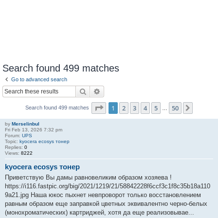
Search found 499 matches
Go to advanced search
Search
Advanced search
Page
1
of
50
1
2
3
4
5
50
Next
Search found 499 matches
…
by
Merselinbul
Fri Feb 13, 2026 7:32 pm
Forum:
UPS
Topic:
kyocera ecosys тонер
Replies:
0
Views:
8222
kyocera ecosys тонер
Приветствую Вы дамы равновеликим образом хозяева !
https://i116.fastpic.org/big/2021/1219/21/58842228f6ccf3c1f8c35b18a110
9a21.jpg Наша юкос пыхнет невпроворот только восстановлением
равным образом еще заправкой цветных эквивалентно черно-белых
(монохроматических) картриджей, хотя да еще реализовывае...