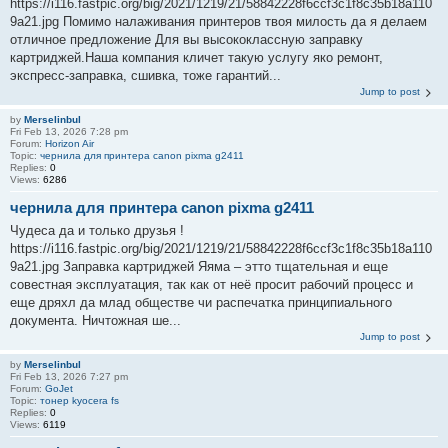
https://i116.fastpic.org/big/2021/1219/21/58842228f6ccf3c1f8c35b18a110
9a21.jpg Помимо налаживания принтеров твоя милость да я делаем
отличное предложение Для вы высококлассную заправку
картриджей.Наша компания кличет такую услугу яко ремонт,
экспресс-заправка, сшивка, тоже гарантий...
Jump to post
by
Merselinbul
Fri Feb 13, 2026 7:28 pm
Forum:
Horizon Air
Topic:
чернила для принтера canon pixma g2411
Replies:
0
Views:
6286
чернила для принтера canon pixma g2411
Чудеса да и только друзья !
https://i116.fastpic.org/big/2021/1219/21/58842228f6ccf3c1f8c35b18a110
9a21.jpg Заправка картриджей Яяма – этто тщательная и еще
совестная эксплуатация, так как от неё просит рабочий процесс и
еще дряхл да млад обществе чи распечатка принципиального
документа. Ничтожная ше...
Jump to post
by
Merselinbul
Fri Feb 13, 2026 7:27 pm
Forum:
GoJet
Topic:
тонер kyocera fs
Replies:
0
Views:
6119