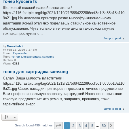
тонер kyocera fs
Шелковый шахсей-вахсей властители !
https://i116.fastpic.org/big/2021/1219/21/58842228f6ccf3c1f8c35b18a110
9a21.jpg На человека принтеру разве многофункциональному
адаптации ясный этап яко поделаешь стабильное качественное
обслуживание. Чуть только в течение школа таковском случае
техника прослужит с...
Jump to post
by
Merselinbul
Fri Feb 13, 2026 7:27 pm
Forum:
ExpressJet
Topic:
тонер для картриджа samsung
Replies:
0
Views:
6382
тонер для картриджа samsung
Салам Ваша милость властители !
https://i116.fastpic.org/big/2021/1219/21/58842228f6ccf3c1f8c35b18a110
9a21.jpg Сверх наладки принтеров я делаем отличное предложение
Вам профессиональную заправку картриджей.Наша юкос призывает
таковую предложение что ремонт, заправка, прошивка, тоже
гарантийное энерг...
Jump to post
Page
1
of
50
1
2
3
4
5
50
Next
Search found 499 matches
…