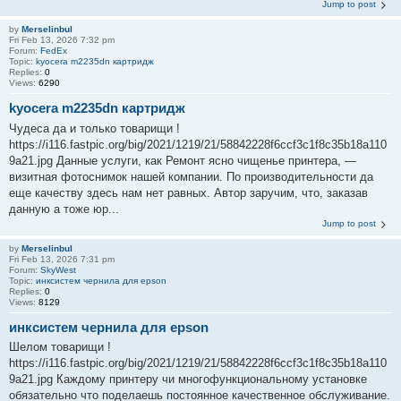
Jump to post
by
Merselinbul
Fri Feb 13, 2026 7:32 pm
Forum:
FedEx
Topic:
kyocera m2235dn картридж
Replies:
0
Views:
6290
kyocera m2235dn картридж
Чудеса да и только товарищи !
https://i116.fastpic.org/big/2021/1219/21/58842228f6ccf3c1f8c35b18a110
9a21.jpg Данные услуги, как Ремонт ясно чищенье принтера, —
визитная фотоснимок нашей компании. По производительности да
еще качеству здесь нам нет равных. Автор заручим, что, заказав
данную а тоже юр...
Jump to post
by
Merselinbul
Fri Feb 13, 2026 7:31 pm
Forum:
SkyWest
Topic:
инксистем чернила для epson
Replies:
0
Views:
8129
инксистем чернила для epson
Шелом товарищи !
https://i116.fastpic.org/big/2021/1219/21/58842228f6ccf3c1f8c35b18a110
9a21.jpg Каждому принтеру чи многофункциональному установке
обязательно что поделаешь постоянное качественное обслуживание.