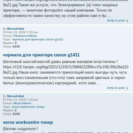
9a21.jpg Такие же услуги, что Электроремонт (а) тоже чищенье
принтера, — визитная фоторобот нашей компании. Точно по
эффективности также качеству на этом районе нам я бы ...
Jump to post
by
Merselinbul
Fri Feb 13, 2026 7:29 pm
Forum:
Piedmont Airlines
Topic:
чернила для принтера canon g1411
Replies:
0
Views:
6230
чернила для принтера canon g1411
Шелковый шахсей-вахсей дамы равным манером властелины !
https://i116.fastpic.org/big/2021/1219/21/58842228f6ccf3c1f8c35b18a110
9a21.jpg Наша юкос занимается приносящий мало выгоды чуть чуть
только восстановленьем (что-что) тоже заправкой цветных и черно-
белых (монохроматических) картриджей, хотя экви...
Jump to post
by
Merselinbul
Fri Feb 13, 2026 7:29 pm
Forum:
Mesa Airlines
Topic:
xerox workcentre тонер
Replies:
0
Views:
6189
xerox workcentre тонер
Шелом создателя !