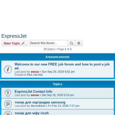
ExpressJet
Search
Advanced search
New Topic
26 topics • Page
1
of
1
Announcements
Welcome to our new FREE job forum and how to post a job
ad.
Last post by
avusa
«
Sun Sep 29, 2019 6:52 pm
Posted in
Pilot Job Ads
Topics
ExpressJet Contact Info
Last post by
avusa
«
Sat Sep 19, 2020 9:24 pm
тонер для картриджа samsung
Last post by
Merselinbul
«
Fri Feb 13, 2026 7:27 pm
тонер для мфу ricoh