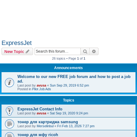
ExpressJet
Search
Advanced search
New Topic
26 topics • Page
1
of
1
Announcements
Welcome to our new FREE job forum and how to post a job
ad.
Last post by
avusa
«
Sun Sep 29, 2019 6:52 pm
Posted in
Pilot Job Ads
Topics
ExpressJet Contact Info
Last post by
avusa
«
Sat Sep 19, 2020 9:24 pm
тонер для картриджа samsung
Last post by
Merselinbul
«
Fri Feb 13, 2026 7:27 pm
тонер для мфу ricoh