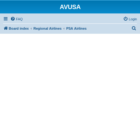
AVUSA
FAQ
Login
S
Board index
Regional Airlines
PSA Airlines
e
a
r
c
h