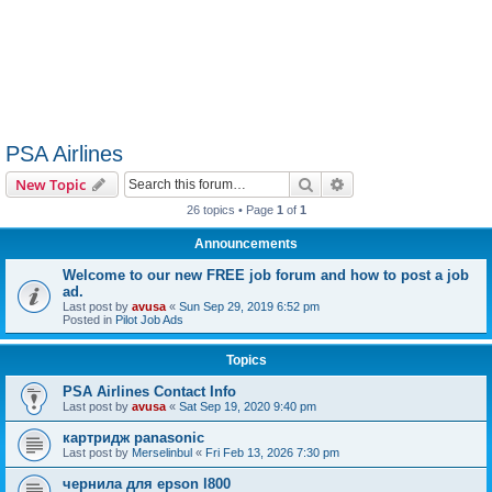
PSA Airlines
Search
Advanced search
New Topic
26 topics • Page
1
of
1
Announcements
Welcome to our new FREE job forum and how to post a job
ad.
Last post by
avusa
«
Sun Sep 29, 2019 6:52 pm
Posted in
Pilot Job Ads
Topics
PSA Airlines Contact Info
Last post by
avusa
«
Sat Sep 19, 2020 9:40 pm
картридж panasonic
Last post by
Merselinbul
«
Fri Feb 13, 2026 7:30 pm
чернила для epson l800