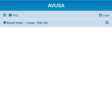
AVUSA
FAQ
Login
S
Board index
Cargo - Part 121
e
a
r
c
h