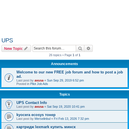
UPS
Search
Advanced search
New Topic
26 topics • Page
1
of
1
Announcements
Welcome to our new FREE job forum and how to post a job
ad.
Last post by
avusa
«
Sun Sep 29, 2019 6:52 pm
Posted in
Pilot Job Ads
Topics
UPS Contact Info
Last post by
avusa
«
Sat Sep 19, 2020 10:41 pm
kyocera ecosys тонер
Last post by
Merselinbul
«
Fri Feb 13, 2026 7:32 pm
картридж lexmark купить минск