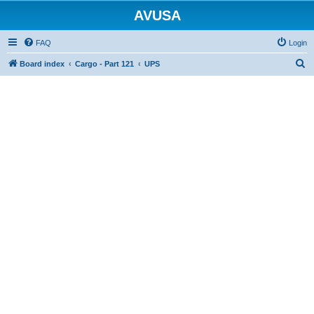
AVUSA
FAQ
Login
S
Board index
Cargo - Part 121
UPS
e
a
r
c
h