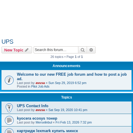
UPS
Search
Advanced search
New Topic
26 topics • Page
1
of
1
Announcements
Welcome to our new FREE job forum and how to post a job
ad.
Last post by
avusa
«
Sun Sep 29, 2019 6:52 pm
Posted in
Pilot Job Ads
Topics
UPS Contact Info
Last post by
avusa
«
Sat Sep 19, 2020 10:41 pm
kyocera ecosys тонер
Last post by
Merselinbul
«
Fri Feb 13, 2026 7:32 pm
картридж lexmark купить минск