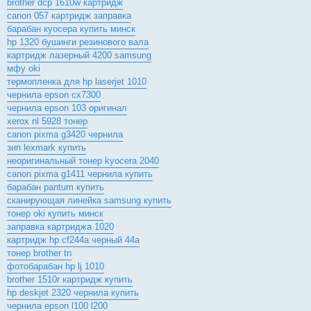
brother dcp 1610w картридж
canon 057 картридж заправка
барабан куосера купить минск
hp 1320 бушинги резинового вала
картридж лазерный 4200 samsung
мфу oki
термопленка для hp laserjet 1010
чернила epson cx7300
чернила epson 103 оригинал
xerox nl 5928 тонер
canon pixma g3420 чернила
зип lexmark купить
неоригинальный тонер kyocera 2040
canon pixma g1411 чернила купить
барабан pantum купить
сканирующая линейка samsung купить
тонер oki купить минск
заправка картриджа 1020
картридж hp cf244a черный 44a
тонер brother tn
фотобарабан hp lj 1010
brother 1510r картридж купить
hp deskjet 2320 чернила купить
чернила epson l100 l200