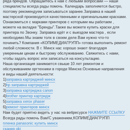
ряда брендов. Обращайтесь к нам с любыми вопросами — наши
специалисты всегда рады помочь. Календарь заполняется быстро,
поэтому рекомендуем записываться заранее.Заправка в нашей
мастерской производится качественными и оригинальными красками.
Ознакомиться с марками принтеров с которыми мы работаем ,
можете на вкладке "Бренды".Также вы можете купить краски для
принтера по Звонку. Заправка идёт и с выездом мастера , если
необходимо.Мы знаем толк в своем деле.Вам нужно что-то
починить? Компания «КОПИМЕДИАГРУПП» готова выполнить ремонт
любой сложности. В г. Минск нас хорошо знают благодаря
умеренным ценам и быстрому обслуживанию. Свяжитесь с нами,
чтобы задать вопрос или записаться на консультацию.
Наша организация занимается свыше 10 лет ремонтом и
обслуживанием оргтехники в городе Минске.Основные направления
и виды нашей деятельности:
1)
заправка картриджей минск
2)
hp заправка картриджей
3)
заправка картриджа canon
4)
brother принтер картридж
5)
заправка xerox phaser
6)
ремонт принтеров минск
Нам будет приятно видеть у нас на вебресурсе
НАЖМИТЕ ССЫЛКУ
Всегда рады помочь Вам!С уважением,КОПИМЕДИАГРУПП
пленка panasonic купить минск
сканер oki