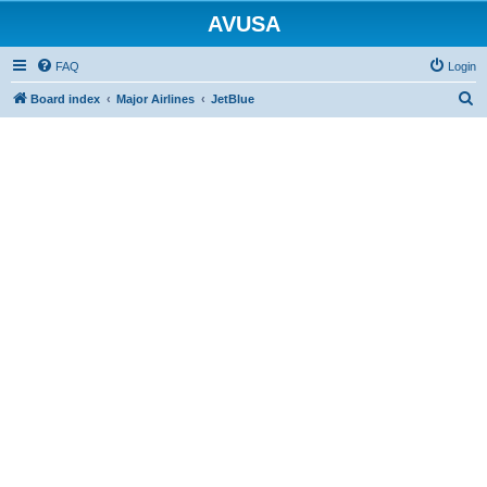
AVUSA
FAQ
Login
S
Board index
Major Airlines
JetBlue
e
a
r
c
h