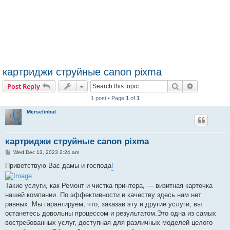
картриджи струйные canon pixma
Search
Advanced s
Post Reply
1 post • Page
1
of
1
Merselinbul
картриджи струйные canon pixma
P
Wed Dec 13, 2023 2:24 am
o
s
Приветствую Вас дамы и господа
!
t
Такие услуги, как Ремонт и чистка принтера, — визитная карточка
нашей компании. По эффективности и качеству здесь нам нет
равных. Мы гарантируем, что, заказав эту и другие услуги, вы
останетесь довольны процессом и результатом.Это одна из самых
востребованных услуг, доступная для различных моделей целого