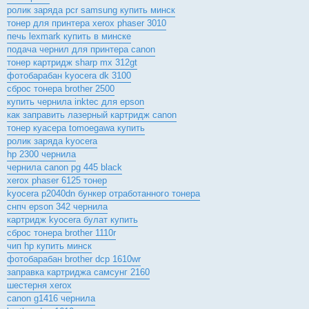
ролик заряда pcr samsung купить минск
тонер для принтера xerox phaser 3010
печь lexmark купить в минске
подача чернил для принтера canon
тонер картридж sharp mx 312gt
фотобарабан kyocera dk 3100
сброс тонера brother 2500
купить чернила inktec для epson
как заправить лазерный картридж canon
тонер куасера tomoegawa купить
ролик заряда kyocera
hp 2300 чернила
чернила canon pg 445 black
xerox phaser 6125 тонер
kyocera p2040dn бункер отработанного тонера
снпч epson 342 чернила
картридж kyocera булат купить
сброс тонера brother 1110r
чип hp купить минск
фотобарабан brother dcp 1610wr
заправка картриджа самсунг 2160
шестерня xerox
canon g1416 чернила