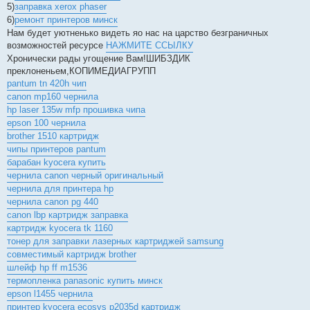
5)
заправка xerox phaser
6)
ремонт принтеров минск
Нам будет уютненько видеть яо нас на царство безграничных
возможностей ресурсе
НАЖМИТЕ ССЫЛКУ
Хронически рады угощение Вам!ШИБЗДИК
преклоненьем,КОПИМЕДИАГРУПП
pantum tn 420h чип
canon mp160 чернила
hp laser 135w mfp прошивка чипа
epson 100 чернила
brother 1510 картридж
чипы принтеров pantum
барабан kyocera купить
чернила canon черный оригинальный
чернила для принтера hp
чернила canon pg 440
canon lbp картридж заправка
картридж kyocera tk 1160
тонер для заправки лазерных картриджей samsung
совместимый картридж brother
шлейф hp ff m1536
термопленка panasonic купить минск
epson l1455 чернила
принтер kyocera ecosys p2035d картридж