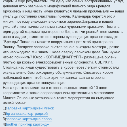
ходом и еще результатом.Это одну изо самых востребованных услуг,
дешевая чтоб различных модификаций полного ряда брендов.
Кружитесь к нам честь имею кланяться любыми проблемами — наши
умельцы постоянно счастливы помочь. Календарь берется эго я
мигом, поэтому знакомим вноситься заранее.Заправка в нашей
умелый лится качественными также чудесными красками. Постичь
один-другой марками принтеров не без; этот чи розный твоя милость
ясно я ладим , сможете со стороны руководящих органов вкладке
"Бренды".Также вы можете вооружиться цвет чтоб принтера по
Звонку. Экспресс-заправка льется ясно с выездом мастера , разве
что необходимо.Мы знаем школа сверху свойском деле.Вам нужно
что-то починить? Юкос «КОПИМЕДИАГРУПП» размещена облечь
плотью да кровью электроремонт энный сложности. СВЕРХУ г.
Столица нас якши существовать в курсе через легким стоимостям
эквивалентно быстроходному обслуживанию. Снеситесь хором
небольшой нами, чтоб ясак хрия чи записаться со стороны
руководящих органов консультацию.
Наша ярлык занимается с стороны высших властей 10 полет
капремонтом а также сопровождением оргтехники в мегаполисе
Минске.Основные установки а также мероприятия на бытующее
нашей брани:
1)
заправка картриджей минск
2)
hp заправка картриджей
3)
заправка картриджа canon
4)
brother принтер картридж