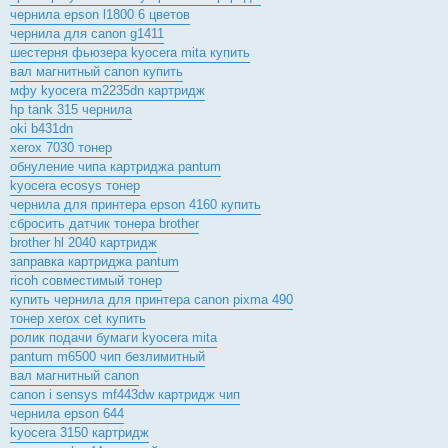
чернила epson l1800 6 цветов
чернила для canon g1411
шестерня фьюзера kyocera mita купить
вал магнитный canon купить
мфу kyocera m2235dn картридж
hp tank 315 чернила
oki b431dn
xerox 7030 тонер
обнуление чипа картриджа pantum
kyocera ecosys тонер
чернила для принтера epson 4160 купить
сбросить датчик тонера brother
brother hl 2040 картридж
заправка картриджа pantum
ricoh совместимый тонер
купить чернила для принтера canon pixma 490
тонер xerox cet купить
ролик подачи бумаги kyocera mita
pantum m6500 чип безлимитный
вал магнитный canon
canon i sensys mf443dw картридж чип
чернила epson 644
kyocera 3150 картридж