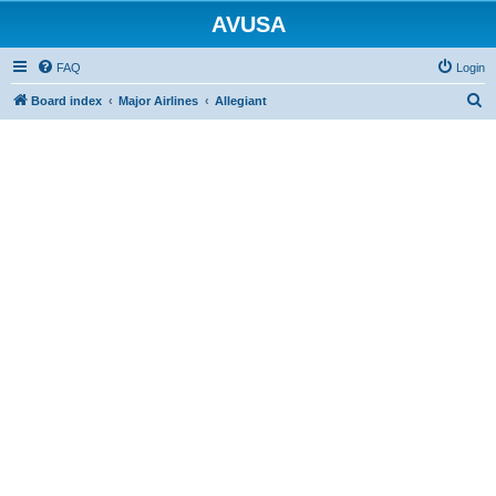
AVUSA
FAQ
Login
S
Board index
Major Airlines
Allegiant
e
a
r
c
h