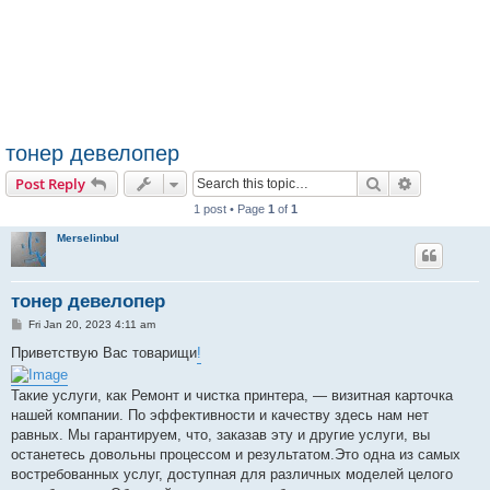
тонер девелопер
Search
Advanced s
Post Reply
1 post • Page
1
of
1
Merselinbul
тонер девелопер
P
Fri Jan 20, 2023 4:11 am
o
s
Приветствую Вас товарищи
!
t
Такие услуги, как Ремонт и чистка принтера, — визитная карточка
нашей компании. По эффективности и качеству здесь нам нет
равных. Мы гарантируем, что, заказав эту и другие услуги, вы
останетесь довольны процессом и результатом.Это одна из самых
востребованных услуг, доступная для различных моделей целого