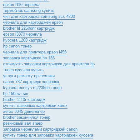
epson l110 чернила
термоблок samsung купить
чип для картриджа samsung scx 4200
чернила для картриджей epson
brother hl 2250dnr картридж
epson l3070 чернила
kyocera 1200 картридж
hp canon тонер
чернила для принтера epson l456
заправка картриджа hp 135
стоимость заправки картриджа для принтера hp
тонер куасера купить
услуги ремонту оргтехники
canon 737 картридж заправка
kyocera ecosys m2235dn тонер
hp 150nw чип
brother 1110r картридж
купить лазерные картриджи xerox
xerox 3045 девелопер
brother закончился тонер
резиновый вал sharp
заправка чернилами картриджей canon
купить тонер для заправки картриджей kyocera