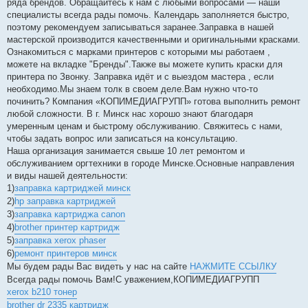
ряда брендов. Обращайтесь к нам с любыми вопросами — наши
специалисты всегда рады помочь. Календарь заполняется быстро,
поэтому рекомендуем записываться заранее.Заправка в нашей
мастерской производится качественными и оригинальными красками.
Ознакомиться с марками принтеров с которыми мы работаем ,
можете на вкладке "Бренды".Также вы можете купить краски для
принтера по Звонку. Заправка идёт и с выездом мастера , если
необходимо.Мы знаем толк в своем деле.Вам нужно что-то
починить? Компания «КОПИМЕДИАГРУПП» готова выполнить ремонт
любой сложности. В г. Минск нас хорошо знают благодаря
умеренным ценам и быстрому обслуживанию. Свяжитесь с нами,
чтобы задать вопрос или записаться на консультацию.
Наша организация занимается свыше 10 лет ремонтом и
обслуживанием оргтехники в городе Минске.Основные направления
и виды нашей деятельности:
1)
заправка картриджей минск
2)
hp заправка картриджей
3)
заправка картриджа canon
4)
brother принтер картридж
5)
заправка xerox phaser
6)
ремонт принтеров минск
Мы будем рады Вас видеть у нас на сайте
НАЖМИТЕ ССЫЛКУ
Всегда рады помочь Вам!С уважением,КОПИМЕДИАГРУПП
xerox b210 тонер
brother dr 2335 картридж