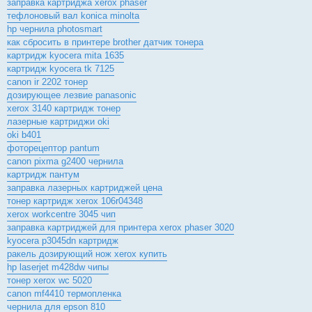
заправка картриджа xerox phaser
тефлоновый вал konica minolta
hp чернила photosmart
как сбросить в принтере brother датчик тонера
картридж kyocera mita 1635
картридж kyocera tk 7125
canon ir 2202 тонер
дозирующее лезвие panasonic
xerox 3140 картридж тонер
лазерные картриджи oki
oki b401
фоторецептор pantum
canon pixma g2400 чернила
картридж пантум
заправка лазерных картриджей цена
тонер картридж xerox 106r04348
xerox workcentre 3045 чип
заправка картриджей для принтера xerox phaser 3020
kyocera p3045dn картридж
ракель дозирующий нож xerox купить
hp laserjet m428dw чипы
тонер xerox wc 5020
canon mf4410 термопленка
чернила для epson 810